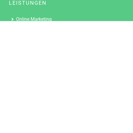
LEISTUNGEN
Online Marketing
Content Marketing
Content Marketing Abos
Content Marketing für Ärzte
Suchmaschinenoptimierung
Social Media Marketing
Influencer Marketing
Partnerprogramm
TOOLS