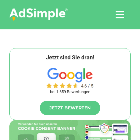
Skip
to
Togg
content
Navi
Leistungen
Tools
Jetzt sind Sie dran!
Pressemitteilungen
bei 1.659 Bewertungen
Shop
JETZT BEWERTEN
Agentur
Blog