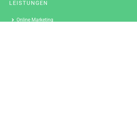
LEISTUNGEN
Online Marketing
Content Marketing
Content Marketing Abos
Content Marketing für Ärzte
Suchmaschinenoptimierung
Social Media Marketing
Influencer Marketing
Partnerprogramm
TOOLS