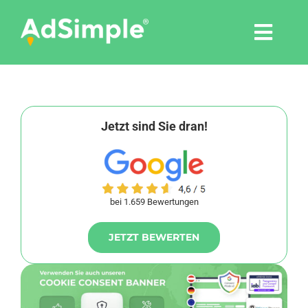
Skip
to
Togg
content
Navi
Leistungen
Tools
Jetzt sind Sie dran!
Pressemitteilungen
bei 1.659 Bewertungen
Shop
JETZT BEWERTEN
Agentur
Blog