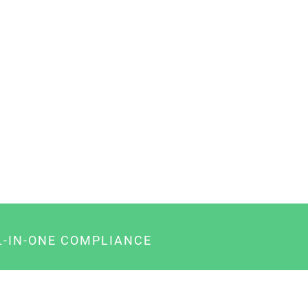
L-IN-ONE COMPLIANCE
gency-Paket für Agenturen