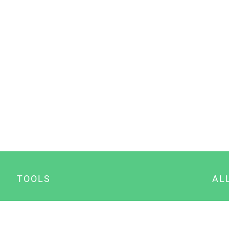
TOOLS
AL
Datenschutz Generator
A