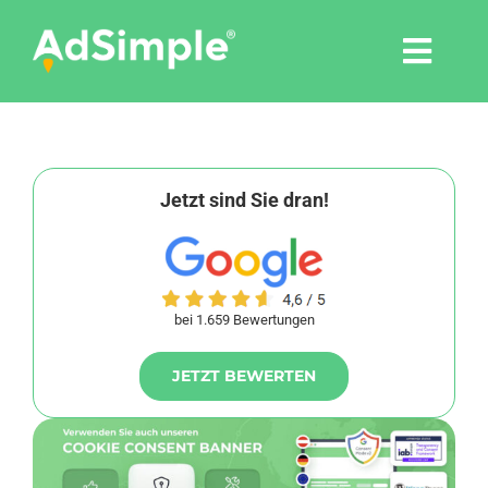
Skip
to
Togg
content
Navi
Leistungen
Tools
Jetzt sind Sie dran!
Pressemitteilungen
bei 1.659 Bewertungen
Shop
JETZT BEWERTEN
Agentur
Blog