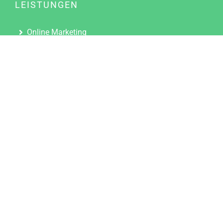
LEISTUNGEN
Online Marketing
Content Marketing
Content Marketing Abos
Content Marketing für Ärzte
Suchmaschinenoptimierung
Social Media Marketing
Influencer Marketing
Partnerprogramm
TOOLS