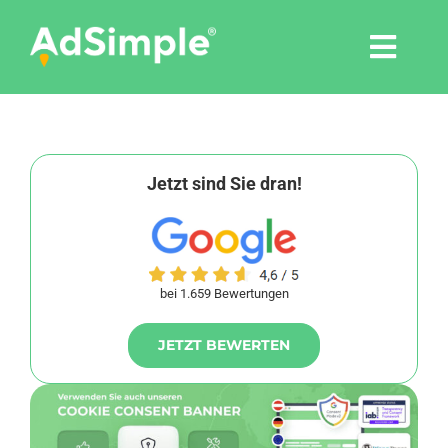
Skip
to
Togg
content
Navi
Leistungen
Tools
Jetzt sind Sie dran!
Pressemitteilungen
bei 1.659 Bewertungen
Shop
JETZT BEWERTEN
Agentur
Blog