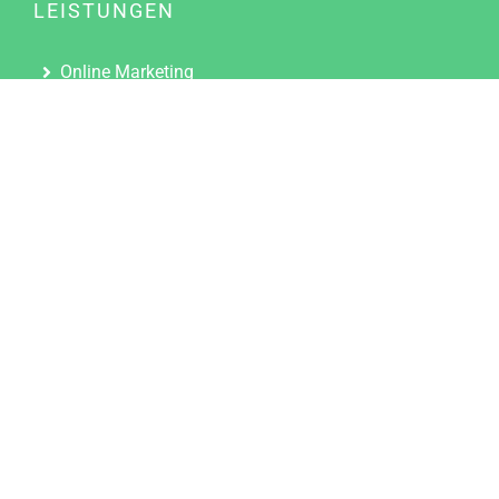
LEISTUNGEN
Online Marketing
Content Marketing
Content Marketing Abos
Content Marketing für Ärzte
Suchmaschinenoptimierung
Social Media Marketing
Influencer Marketing
Partnerprogramm
TOOLS