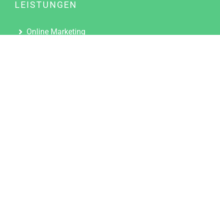
LEISTUNGEN
Online Marketing
Content Marketing
Content Marketing Abos
Content Marketing für Ärzte
Suchmaschinenoptimierung
Social Media Marketing
Influencer Marketing
Partnerprogramm
TOOLS