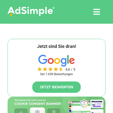
Skip
to
Togg
content
Navi
Leistungen
Tools
Jetzt sind Sie dran!
Pressemitteilungen
bei 1.659 Bewertungen
Shop
JETZT BEWERTEN
Agentur
Blog