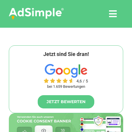
Skip
to
Togg
content
Navi
Leistungen
Tools
Jetzt sind Sie dran!
Pressemitteilungen
bei 1.659 Bewertungen
Shop
JETZT BEWERTEN
Agentur
Blog