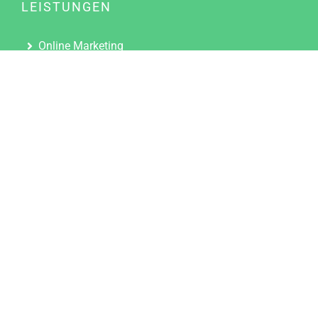
LEISTUNGEN
Online Marketing
Content Marketing
Content Marketing Abos
Content Marketing für Ärzte
Suchmaschinenoptimierung
Social Media Marketing
Influencer Marketing
Partnerprogramm
TOOLS