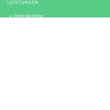
LEISTUNGEN
Online Marketing
Content Marketing
Content Marketing Abos
Content Marketing für Ärzte
Suchmaschinenoptimierung
Social Media Marketing
Influencer Marketing
Partnerprogramm
TOOLS