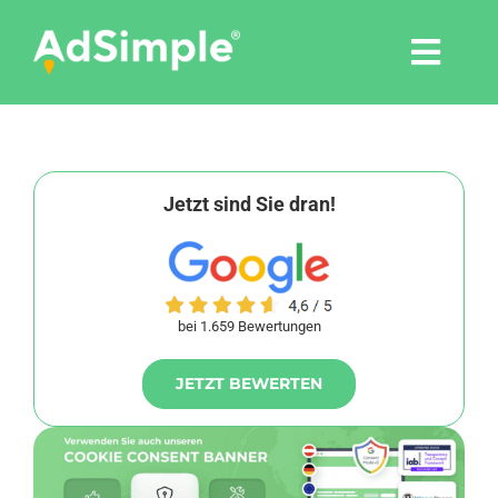
Skip
to
Togg
content
Navi
Leistungen
Tools
Jetzt sind Sie dran!
Pressemitteilungen
bei 1.659 Bewertungen
Shop
JETZT BEWERTEN
Agentur
Blog