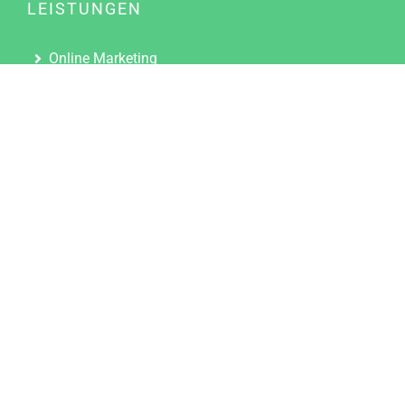
LEISTUNGEN
Online Marketing
Content Marketing
Content Marketing Abos
Content Marketing für Ärzte
Suchmaschinenoptimierung
Social Media Marketing
Influencer Marketing
Partnerprogramm
TOOLS