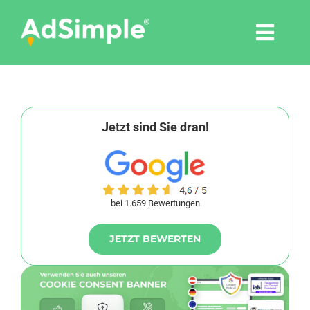
Skip
to
Togg
content
Navi
Leistungen
Tools
Jetzt sind Sie dran!
Pressemitteilungen
bei 1.659 Bewertungen
Shop
JETZT BEWERTEN
Agentur
Blog