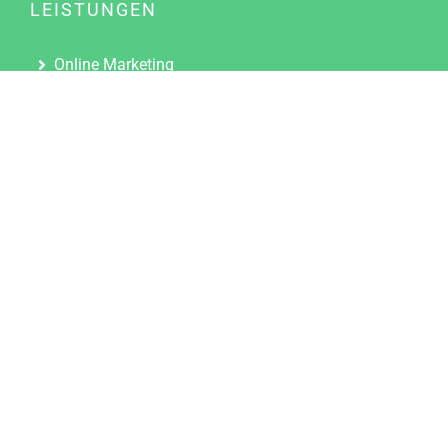
LEISTUNGEN
Online Marketing
Content Marketing
Content Marketing Abos
Content Marketing für Ärzte
Suchmaschinenoptimierung
Social Media Marketing
Influencer Marketing
Partnerprogramm
TOOLS