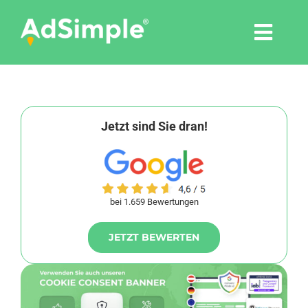
Skip
to
Togg
content
Navi
Leistungen
Tools
Jetzt sind Sie dran!
Pressemitteilungen
bei 1.659 Bewertungen
Shop
JETZT BEWERTEN
Agentur
Blog