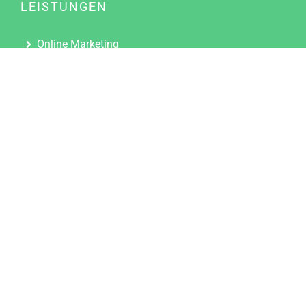
LEISTUNGEN
Online Marketing
Content Marketing
Content Marketing Abos
Content Marketing für Ärzte
Suchmaschinenoptimierung
Social Media Marketing
Influencer Marketing
Partnerprogramm
TOOLS