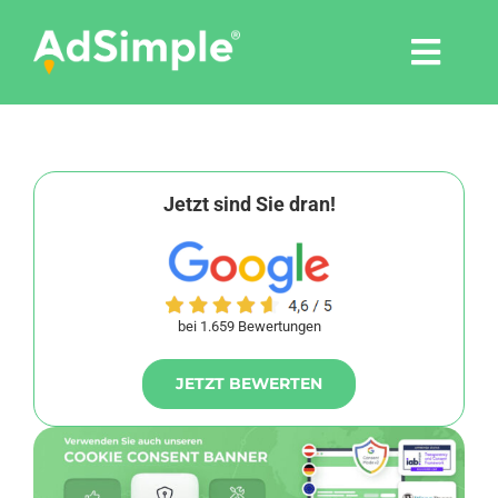
Skip
to
Togg
content
Navi
Leistungen
Tools
Jetzt sind Sie dran!
Pressemitteilungen
bei 1.659 Bewertungen
Shop
JETZT BEWERTEN
Agentur
Blog