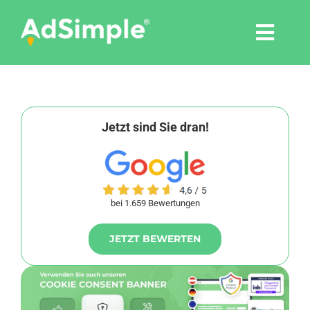
Skip
to
Togg
content
Navi
Leistungen
Tools
Jetzt sind Sie dran!
Pressemitteilungen
bei 1.659 Bewertungen
Shop
JETZT BEWERTEN
Agentur
Blog