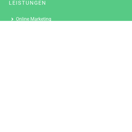
LEISTUNGEN
Online Marketing
Content Marketing
Content Marketing Abos
Content Marketing für Ärzte
Suchmaschinenoptimierung
Social Media Marketing
Influencer Marketing
Partnerprogramm
TOOLS