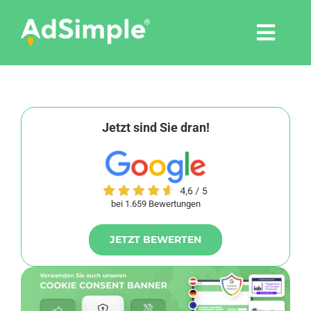
Skip
to
Togg
content
Navi
Leistungen
Tools
Jetzt sind Sie dran!
Pressemitteilungen
bei 1.659 Bewertungen
Shop
JETZT BEWERTEN
Agentur
Blog