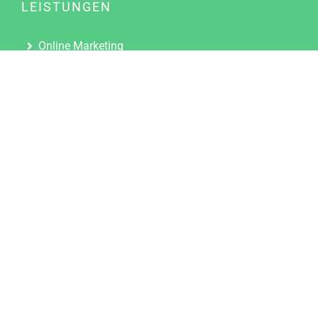
LEISTUNGEN
Online Marketing
Content Marketing
Content Marketing Abos
Content Marketing für Ärzte
Suchmaschinenoptimierung
Social Media Marketing
Influencer Marketing
Partnerprogramm
TOOLS