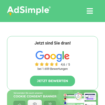
Skip
to
Togg
content
Navi
Leistungen
Tools
Jetzt sind Sie dran!
Pressemitteilungen
bei 1.659 Bewertungen
Shop
JETZT BEWERTEN
Agentur
Blog