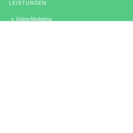
LEISTUNGEN
Online Marketing
Content Marketing
Content Marketing Abos
Content Marketing für Ärzte
Suchmaschinenoptimierung
Social Media Marketing
Influencer Marketing
Partnerprogramm
TOOLS