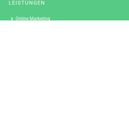
LEISTUNGEN
Online Marketing
Content Marketing
Content Marketing Abos
Content Marketing für Ärzte
Suchmaschinenoptimierung
Social Media Marketing
Influencer Marketing
Partnerprogramm
TOOLS