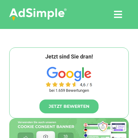
Skip
to
Togg
content
Navi
Leistungen
Tools
Jetzt sind Sie dran!
Pressemitteilungen
bei 1.659 Bewertungen
Shop
JETZT BEWERTEN
Agentur
Blog