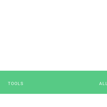
TOOLS
AL
Datenschutz Generator
A