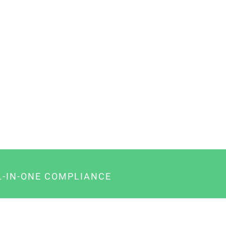
L-IN-ONE COMPLIANCE
gency-Paket für Agenturen