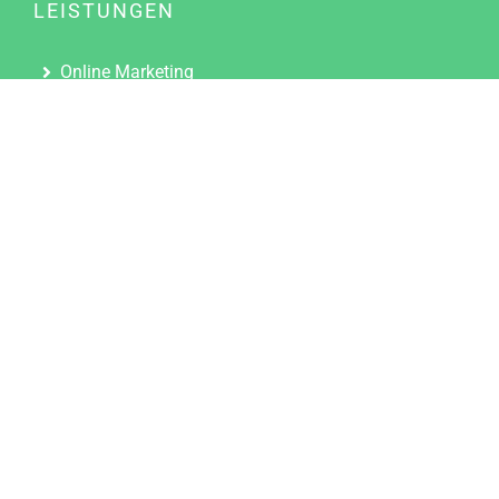
LEISTUNGEN
Online Marketing
Content Marketing
Content Marketing Abos
Content Marketing für Ärzte
Suchmaschinenoptimierung
Social Media Marketing
Influencer Marketing
Partnerprogramm
TOOLS