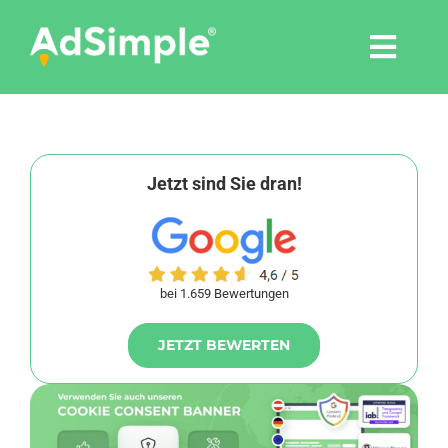
Skip
to
Togg
content
Navi
Leistungen
Tools
Jetzt sind Sie dran!
Pressemitteilungen
bei 1.659 Bewertungen
Shop
JETZT BEWERTEN
Agentur
Blog