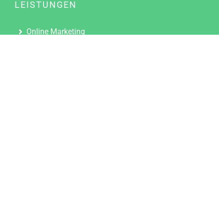
LEISTUNGEN
Online Marketing
Content Marketing
Content Marketing Abos
Content Marketing für Ärzte
Suchmaschinenoptimierung
Social Media Marketing
Influencer Marketing
Partnerprogramm
TOOLS