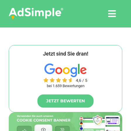
Skip
to
Togg
content
Navi
Leistungen
Tools
Jetzt sind Sie dran!
Pressemitteilungen
bei 1.659 Bewertungen
Shop
JETZT BEWERTEN
Agentur
Blog