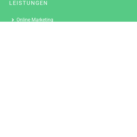
LEISTUNGEN
Online Marketing
Content Marketing
Content Marketing Abos
Content Marketing für Ärzte
Suchmaschinenoptimierung
Social Media Marketing
Influencer Marketing
Partnerprogramm
TOOLS