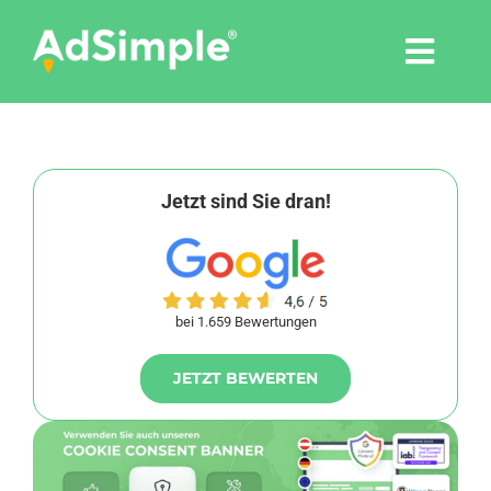
Skip
to
Togg
content
Navi
Leistungen
Tools
Jetzt sind Sie dran!
Pressemitteilungen
bei 1.659 Bewertungen
Shop
JETZT BEWERTEN
Agentur
Blog