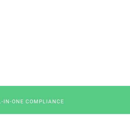
L-IN-ONE COMPLIANCE
gency-Paket für Agenturen