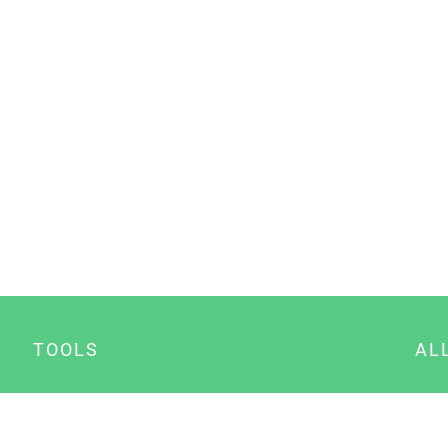
TOOLS
AL
Datenschutz Generator
A