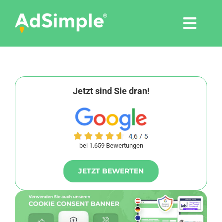
Skip
to
Togg
content
Navi
Leistungen
Tools
Jetzt sind Sie dran!
Pressemitteilungen
bei 1.659 Bewertungen
Shop
JETZT BEWERTEN
Agentur
Blog