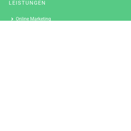
LEISTUNGEN
Online Marketing
Content Marketing
Content Marketing Abos
Content Marketing für Ärzte
Suchmaschinenoptimierung
Social Media Marketing
Influencer Marketing
Partnerprogramm
TOOLS