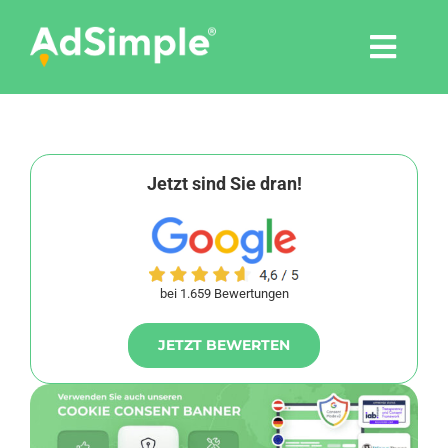
Skip
to
Togg
content
Navi
Leistungen
Tools
Jetzt sind Sie dran!
Pressemitteilungen
bei 1.659 Bewertungen
Shop
JETZT BEWERTEN
Agentur
Blog