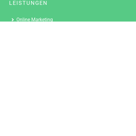
LEISTUNGEN
Online Marketing
Content Marketing
Content Marketing Abos
Content Marketing für Ärzte
Suchmaschinenoptimierung
Social Media Marketing
Influencer Marketing
Partnerprogramm
TOOLS