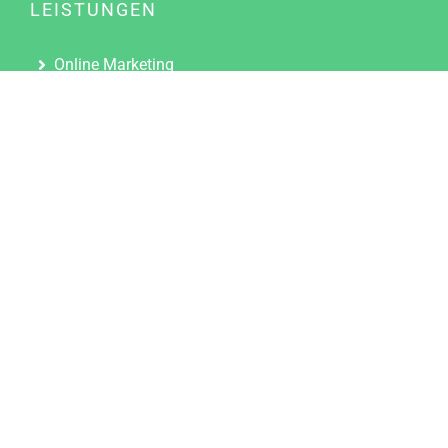
LEISTUNGEN
Online Marketing
Content Marketing
Content Marketing Abos
Content Marketing für Ärzte
Suchmaschinenoptimierung
Social Media Marketing
Influencer Marketing
Partnerprogramm
TOOLS