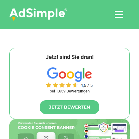
Skip
to
Togg
content
Navi
Leistungen
Tools
Jetzt sind Sie dran!
Pressemitteilungen
bei 1.659 Bewertungen
Shop
JETZT BEWERTEN
Agentur
Blog