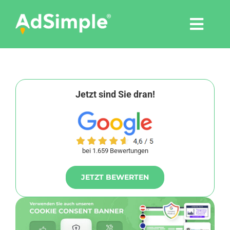
Skip
to
Togg
content
Navi
Leistungen
Tools
Jetzt sind Sie dran!
Pressemitteilungen
bei 1.659 Bewertungen
Shop
JETZT BEWERTEN
Agentur
Blog