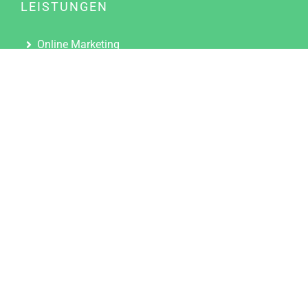
LEISTUNGEN
Online Marketing
Content Marketing
Content Marketing Abos
Content Marketing für Ärzte
Suchmaschinenoptimierung
Social Media Marketing
Influencer Marketing
Partnerprogramm
TOOLS