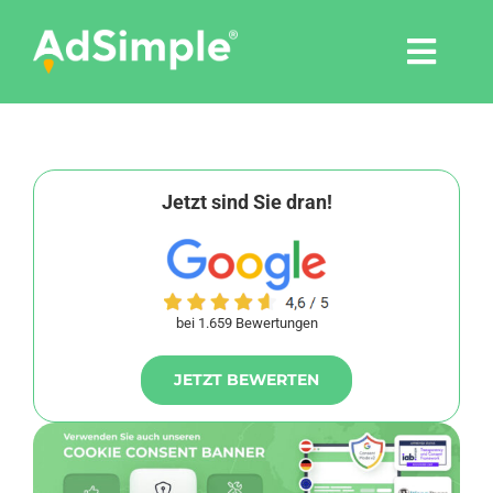
Skip
to
Togg
content
Navi
Leistungen
Tools
Jetzt sind Sie dran!
Pressemitteilungen
bei 1.659 Bewertungen
Shop
JETZT BEWERTEN
Agentur
Blog