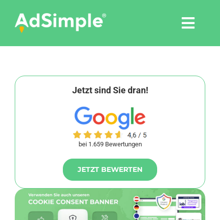
Skip
to
Togg
content
Navi
Leistungen
Tools
Jetzt sind Sie dran!
Pressemitteilungen
bei 1.659 Bewertungen
Shop
JETZT BEWERTEN
Agentur
Blog