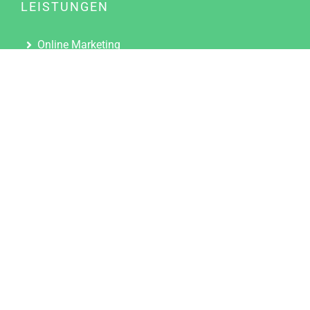
LEISTUNGEN
Online Marketing
Content Marketing
Content Marketing Abos
Content Marketing für Ärzte
Suchmaschinenoptimierung
Social Media Marketing
Influencer Marketing
Partnerprogramm
TOOLS