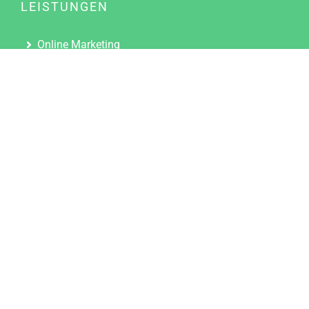
LEISTUNGEN
Online Marketing
Content Marketing
Content Marketing Abos
Content Marketing für Ärzte
Suchmaschinenoptimierung
Social Media Marketing
Influencer Marketing
Partnerprogramm
TOOLS