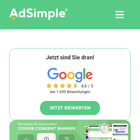
Skip
to
Togg
content
Navi
Leistungen
Tools
Jetzt sind Sie dran!
Pressemitteilungen
bei 1.659 Bewertungen
Shop
JETZT BEWERTEN
Agentur
Blog