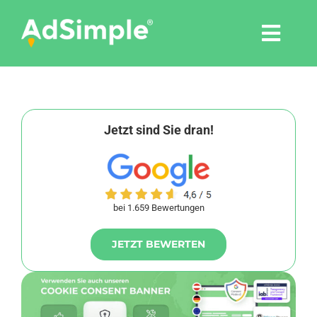
Skip
to
Togg
content
Navi
Leistungen
Tools
Jetzt sind Sie dran!
Pressemitteilungen
bei 1.659 Bewertungen
Shop
JETZT BEWERTEN
Agentur
Blog