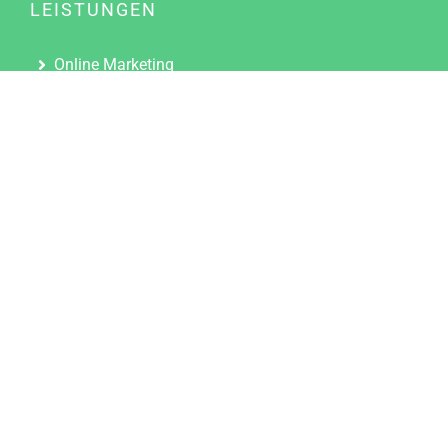
LEISTUNGEN
Online Marketing
Content Marketing
Content Marketing Abos
Content Marketing für Ärzte
Suchmaschinenoptimierung
Social Media Marketing
Influencer Marketing
Partnerprogramm
TOOLS