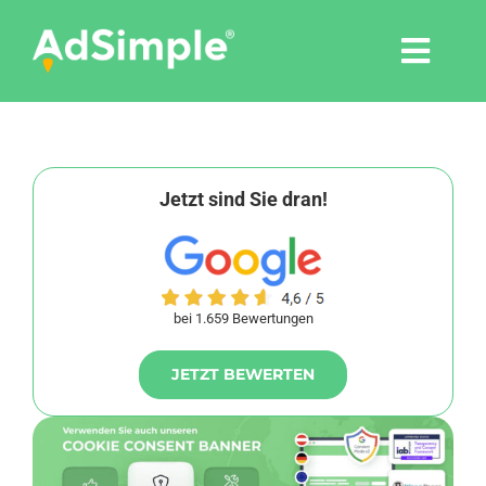
Skip
to
Togg
content
Navi
Leistungen
Tools
Jetzt sind Sie dran!
Pressemitteilungen
bei 1.659 Bewertungen
Shop
JETZT BEWERTEN
Agentur
Blog