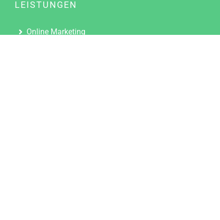
LEISTUNGEN
Online Marketing
Content Marketing
Content Marketing Abos
Content Marketing für Ärzte
Suchmaschinenoptimierung
Social Media Marketing
Influencer Marketing
Partnerprogramm
TOOLS