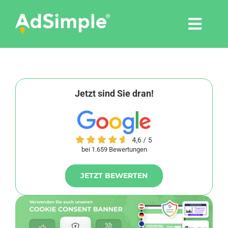
Skip
to
Togg
content
Navi
Leistungen
Tools
Jetzt sind Sie dran!
Pressemitteilungen
bei 1.659 Bewertungen
Shop
JETZT BEWERTEN
Agentur
Blog