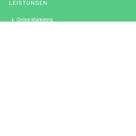
LEISTUNGEN
Online Marketing
Content Marketing
Content Marketing Abos
Content Marketing für Ärzte
Suchmaschinenoptimierung
Social Media Marketing
Influencer Marketing
Partnerprogramm
TOOLS