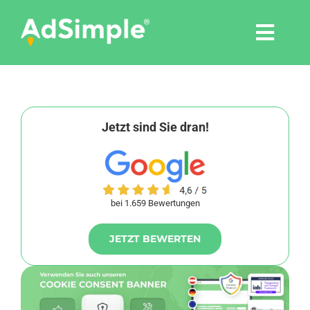
Skip
to
Togg
content
Navi
Leistungen
Tools
Jetzt sind Sie dran!
Pressemitteilungen
bei 1.659 Bewertungen
Shop
JETZT BEWERTEN
Agentur
Blog