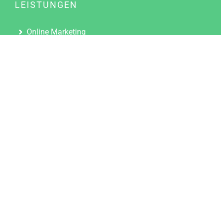
LEISTUNGEN
Online Marketing
Content Marketing
Content Marketing Abos
Content Marketing für Ärzte
Suchmaschinenoptimierung
Social Media Marketing
Influencer Marketing
Partnerprogramm
TOOLS