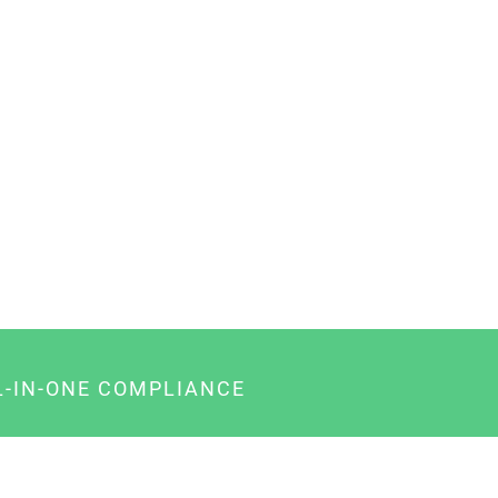
L-IN-ONE COMPLIANCE
gency-Paket für Agenturen