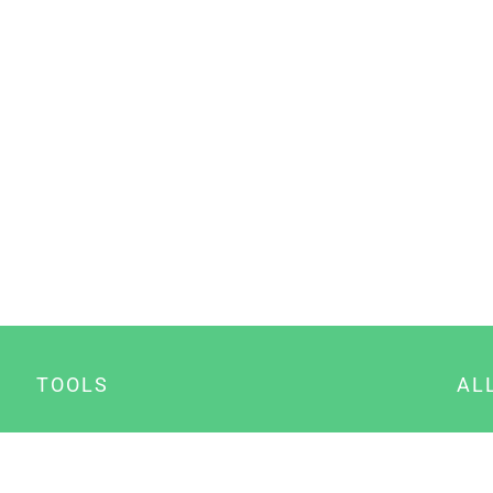
TOOLS
AL
Datenschutz Generator
A