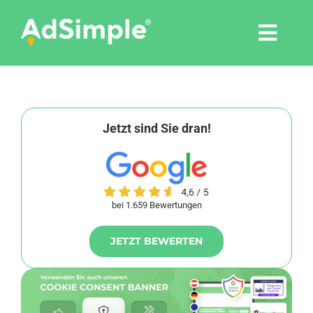
Skip
to
Togg
content
Navi
Leistungen
Tools
Jetzt sind Sie dran!
Pressemitteilungen
bei 1.659 Bewertungen
Shop
JETZT BEWERTEN
Agentur
Blog