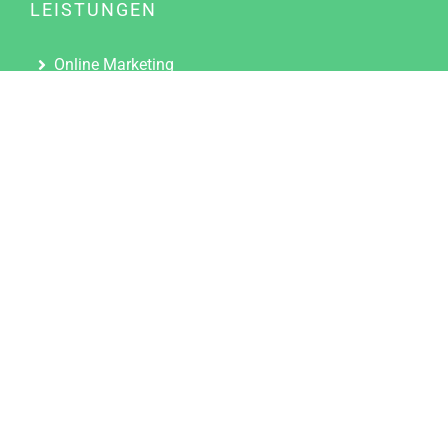
LEISTUNGEN
Online Marketing
Content Marketing
Content Marketing Abos
Content Marketing für Ärzte
Suchmaschinenoptimierung
Social Media Marketing
Influencer Marketing
Partnerprogramm
TOOLS