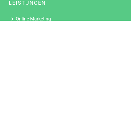
LEISTUNGEN
Online Marketing
Content Marketing
Content Marketing Abos
Content Marketing für Ärzte
Suchmaschinenoptimierung
Social Media Marketing
Influencer Marketing
Partnerprogramm
TOOLS