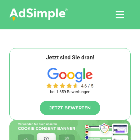
Skip
to
Togg
content
Navi
Leistungen
Tools
Jetzt sind Sie dran!
Pressemitteilungen
bei 1.659 Bewertungen
Shop
JETZT BEWERTEN
Agentur
Blog