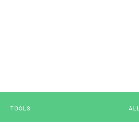
TOOLS
AL
Datenschutz Generator
A