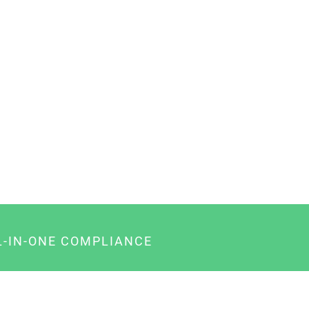
L-IN-ONE COMPLIANCE
gency-Paket für Agenturen