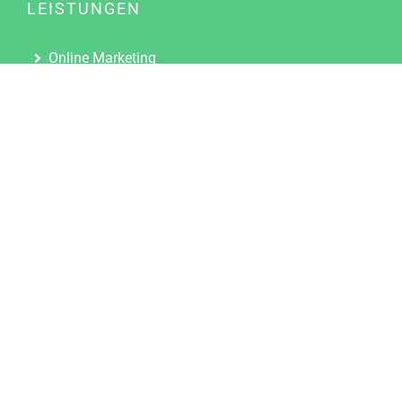
LEISTUNGEN
Online Marketing
Content Marketing
Content Marketing Abos
Content Marketing für Ärzte
Suchmaschinenoptimierung
Social Media Marketing
Influencer Marketing
Partnerprogramm
TOOLS