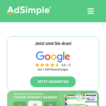
Skip
to
Togg
content
Navi
Leistungen
Tools
Jetzt sind Sie dran!
Pressemitteilungen
bei 1.659 Bewertungen
Shop
JETZT BEWERTEN
Agentur
Blog