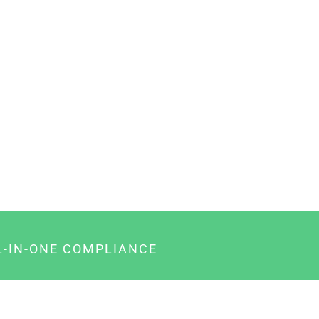
L-IN-ONE COMPLIANCE
gency-Paket für Agenturen