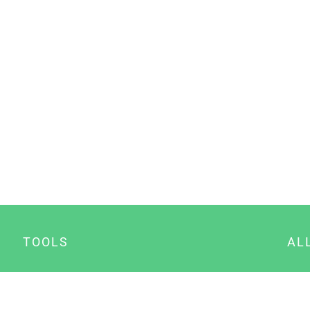
TOOLS
AL
Datenschutz Generator
A