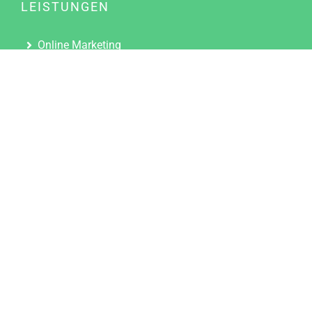
LEISTUNGEN
Online Marketing
Content Marketing
Content Marketing Abos
Content Marketing für Ärzte
Suchmaschinenoptimierung
Social Media Marketing
Influencer Marketing
Partnerprogramm
TOOLS