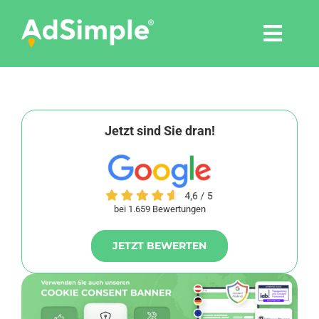
Skip
to
Togg
content
Navi
Leistungen
Tools
Jetzt sind Sie dran!
Pressemitteilungen
bei 1.659 Bewertungen
Shop
JETZT BEWERTEN
Agentur
Blog