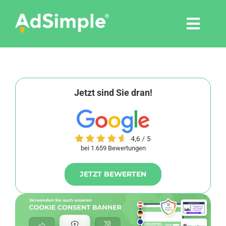
Skip
to
Togg
content
Navi
Leistungen
Tools
Jetzt sind Sie dran!
Pressemitteilungen
bei 1.659 Bewertungen
Shop
JETZT BEWERTEN
Agentur
Blog