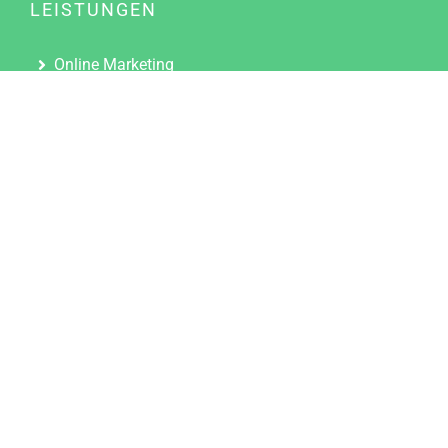
LEISTUNGEN
Online Marketing
Content Marketing
Content Marketing Abos
Content Marketing für Ärzte
Suchmaschinenoptimierung
Social Media Marketing
Influencer Marketing
Partnerprogramm
TOOLS