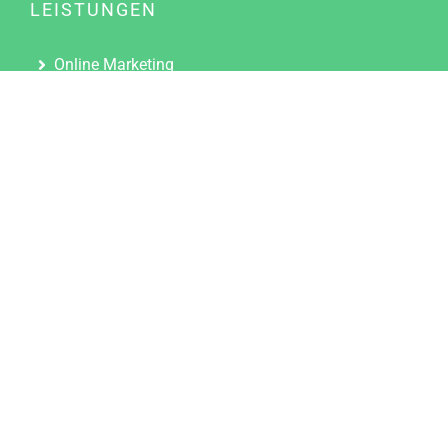
LEISTUNGEN
Online Marketing
Content Marketing
Content Marketing Abos
Content Marketing für Ärzte
Suchmaschinenoptimierung
Social Media Marketing
Influencer Marketing
Partnerprogramm
TOOLS