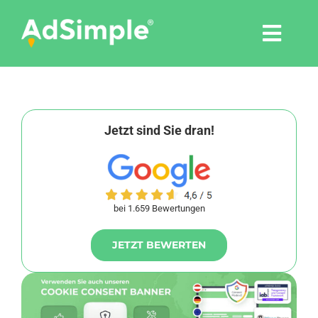
Skip
to
Togg
content
Navi
Leistungen
Tools
Jetzt sind Sie dran!
Pressemitteilungen
bei 1.659 Bewertungen
Shop
JETZT BEWERTEN
Agentur
Blog