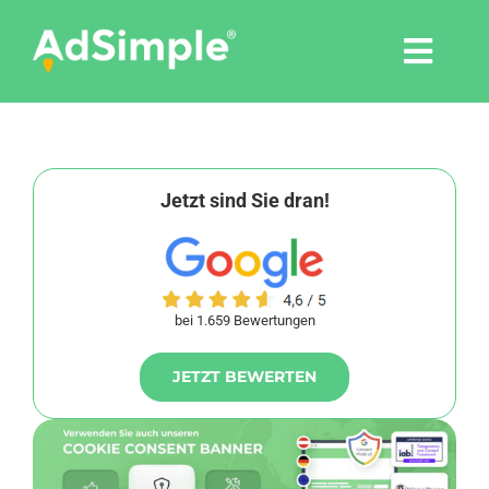
Skip
to
Togg
content
Navi
Leistungen
Tools
Jetzt sind Sie dran!
Pressemitteilungen
bei 1.659 Bewertungen
Shop
JETZT BEWERTEN
Agentur
Blog