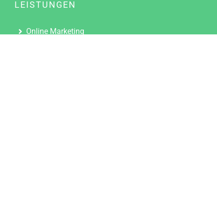
LEISTUNGEN
Online Marketing
Content Marketing
Content Marketing Abos
Content Marketing für Ärzte
Suchmaschinenoptimierung
Social Media Marketing
Influencer Marketing
Partnerprogramm
TOOLS