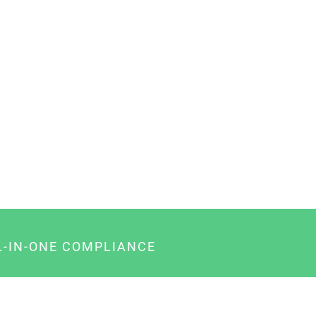
L-IN-ONE COMPLIANCE
gency-Paket für Agenturen