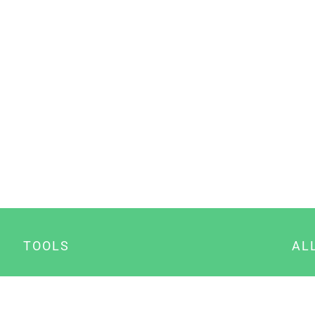
TOOLS
AL
Datenschutz Generator
A