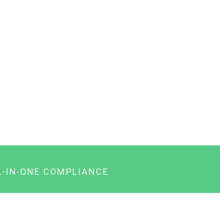
L-IN-ONE COMPLIANCE
gency-Paket für Agenturen