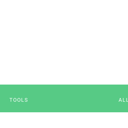
TOOLS
AL
Datenschutz Generator
A