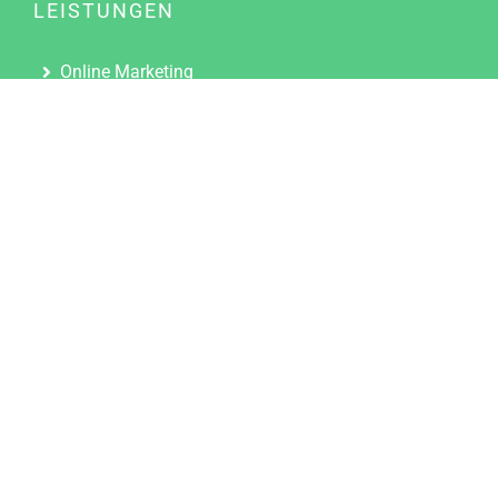
LEISTUNGEN
Online Marketing
Content Marketing
Content Marketing Abos
Content Marketing für Ärzte
Suchmaschinenoptimierung
Social Media Marketing
Influencer Marketing
Partnerprogramm
TOOLS