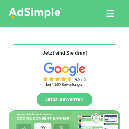
Skip
to
Togg
content
Navi
Leistungen
Tools
Jetzt sind Sie dran!
Pressemitteilungen
bei 1.659 Bewertungen
Shop
JETZT BEWERTEN
Agentur
Blog