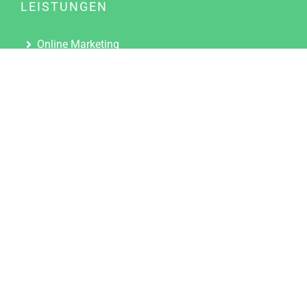
LEISTUNGEN
Online Marketing
Content Marketing
Content Marketing Abos
Content Marketing für Ärzte
Suchmaschinenoptimierung
Social Media Marketing
Influencer Marketing
Partnerprogramm
TOOLS