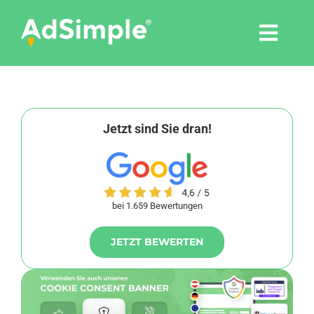
Skip
to
Togg
content
Navi
Leistungen
Tools
Jetzt sind Sie dran!
Pressemitteilungen
bei 1.659 Bewertungen
Shop
JETZT BEWERTEN
Agentur
Blog