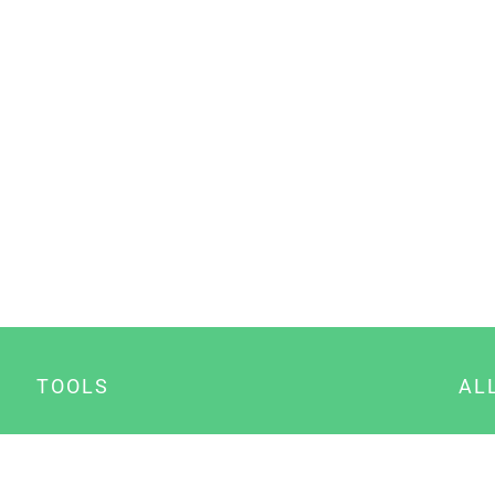
TOOLS
AL
Datenschutz Generator
A