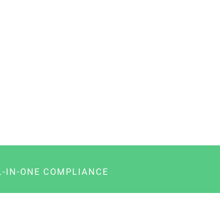
L-IN-ONE COMPLIANCE
gency-Paket für Agenturen