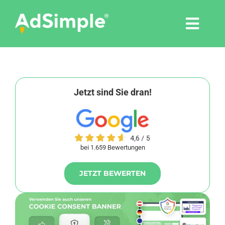
Skip
to
Togg
content
Navi
Leistungen
Tools
Jetzt sind Sie dran!
Pressemitteilungen
bei 1.659 Bewertungen
Shop
JETZT BEWERTEN
Agentur
Blog