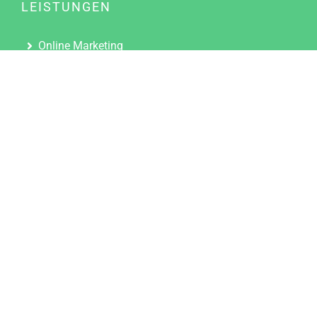
LEISTUNGEN
Online Marketing
Content Marketing
Content Marketing Abos
Content Marketing für Ärzte
Suchmaschinenoptimierung
Social Media Marketing
Influencer Marketing
Partnerprogramm
TOOLS