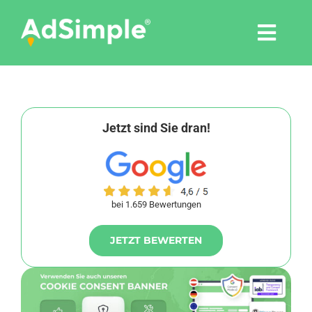
Skip
to
Togg
content
Navi
Leistungen
Tools
Jetzt sind Sie dran!
Pressemitteilungen
bei 1.659 Bewertungen
Shop
JETZT BEWERTEN
Agentur
Blog