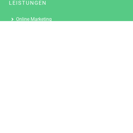
LEISTUNGEN
Online Marketing
Content Marketing
Content Marketing Abos
Content Marketing für Ärzte
Suchmaschinenoptimierung
Social Media Marketing
Influencer Marketing
Partnerprogramm
TOOLS