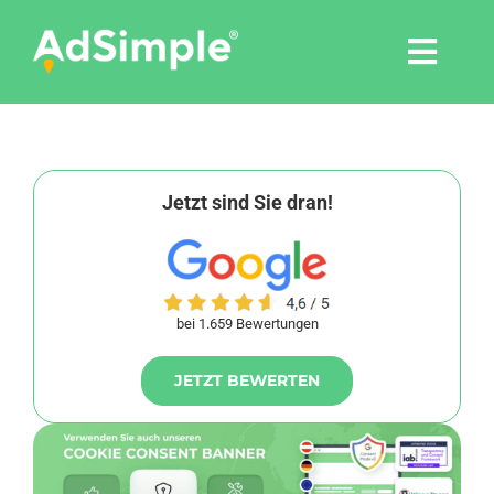
Skip
to
Togg
content
Navi
Leistungen
Tools
Jetzt sind Sie dran!
Pressemitteilungen
bei 1.659 Bewertungen
Shop
JETZT BEWERTEN
Agentur
Blog