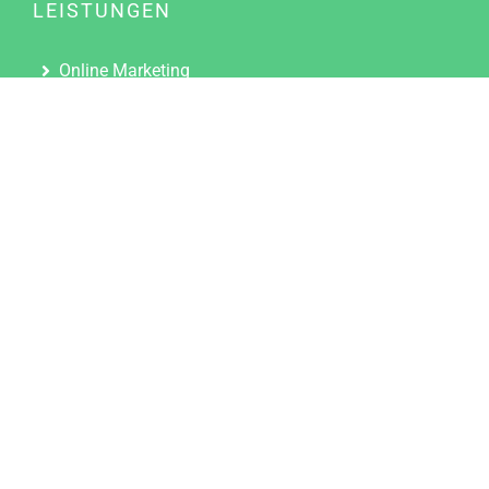
LEISTUNGEN
Online Marketing
Content Marketing
Content Marketing Abos
Content Marketing für Ärzte
Suchmaschinenoptimierung
Social Media Marketing
Influencer Marketing
Partnerprogramm
TOOLS