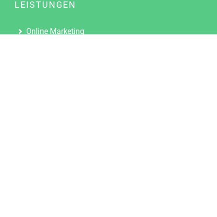
LEISTUNGEN
Online Marketing
Content Marketing
Content Marketing Abos
Content Marketing für Ärzte
Suchmaschinenoptimierung
Social Media Marketing
Influencer Marketing
Partnerprogramm
TOOLS