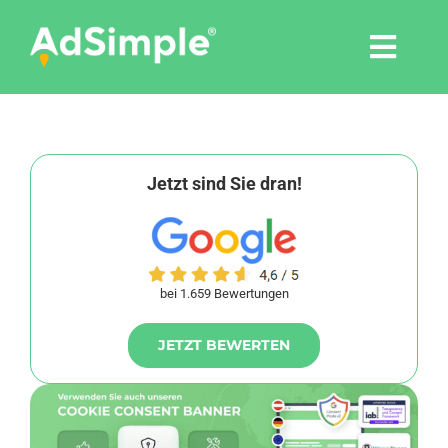
Skip
to
Togg
content
Navi
Leistungen
Tools
Jetzt sind Sie dran!
Pressemitteilungen
bei 1.659 Bewertungen
Shop
JETZT BEWERTEN
Agentur
Blog